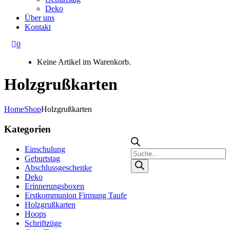
Deko
Über uns
Kontakt
0
Keine Artikel im Warenkorb.
Holzgrußkarten
Home
Shop
Holzgrußkarten
Kategorien
Einschulung
Products
Geburtstag
search
Abschlussgeschenke
Deko
Erinnerungsboxen
Erstkommunion Firmung Taufe
Holzgrußkarten
Hoops
Schriftzüge