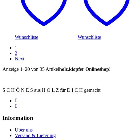
Wunschliste
Wunschliste
1
2
Next
Anzeige 1–20 von 35 Artikel
holz.klopfer Onlineshop!
S C H Ö N E S aus H O L Z für D I C H gemacht
Information
Über uns
Versand & Lieferung