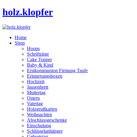
holz.klopfer
Home
Shop
Hoops
Schriftzüge
Cake Topper
Baby & Kind
Erstkommunion Firmung Taufe
Erinnerungsboxen
Hochzeit
Jausenbrett
Muttertag
Ostern
Vatertag
Holzgrußkarten
Weihnachten
Abschlussgeschenke
Einschulung
Schlüsselanhänger
Geburtstag