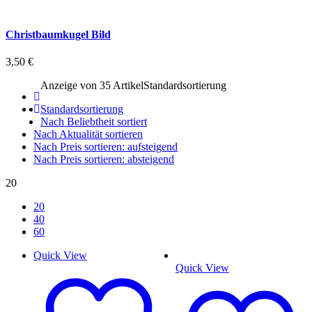
Christbaumkugel Bild
3,50
€
Anzeige von 35 Artikel
Standardsortierung
Standardsortierung
Nach Beliebtheit sortiert
Nach Aktualität sortieren
Nach Preis sortieren: aufsteigend
Nach Preis sortieren: absteigend
20
20
40
60
Quick View
Quick View