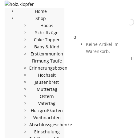
Home
Shop
Hoops
Schriftzüge
0
Cake Topper
Keine Artikel im
Baby & Kind
Warenkorb.
Erstkommunion
Firmung Taufe
Erinnerungsboxen
Hochzeit
Jausenbrett
Muttertag
Ostern
Vatertag
Holzgrußkarten
Weihnachten
Abschlussgeschenke
Einschulung