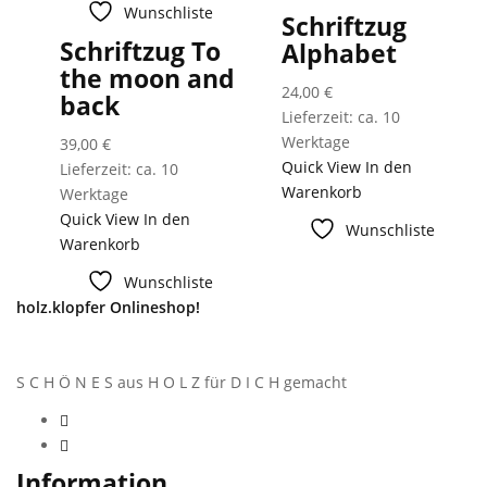
Wunschliste
Schriftzug
Schriftzug To
Alphabet
the moon and
24,00
€
back
Lieferzeit: ca. 10
Werktage
39,00
€
Quick View
In den
Lieferzeit: ca. 10
Warenkorb
Werktage
Quick View
In den
Wunschliste
Warenkorb
Wunschliste
holz.klopfer Onlineshop!
S C H Ö N E S aus H O L Z für D I C H gemacht
Information