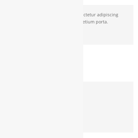
Lorem ipsum dolor sit amet, consectetur adipiscing
elit. Integer ultricies mi nec elit pretium porta.
Shop Now