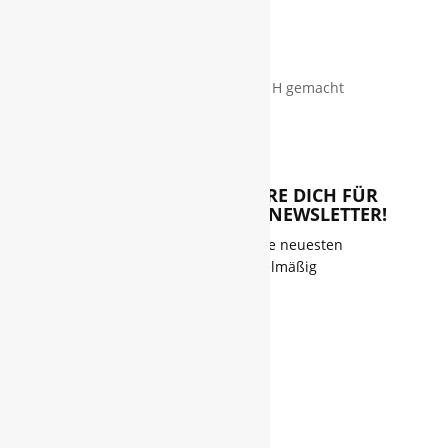
holz.klopfer Onlineshop!
S C H Ö N E S aus H O L Z für D I C H gemacht
REGISTRIERE DICH FÜR
INFORMATION
UNSEREN NEWSLETTER!
Erhalte unsere neuesten
Über uns
Produkte regelmäßig
zugesendet
Versand & Lieferung
Kontakt
RECHTLICHES