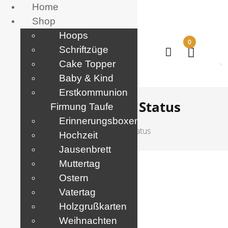
Home
Shop
Hoops
0
Schriftzüge
Cake Topper
Baby & Kind
Erstkommunion
Archiv:
Order Status
Firmung Taufe
Erinnerungsboxen
Home
Order Status
Hochzeit
Jausenbrett
Muttertag
Vorauskasse
Ostern
Vatertag
Posted
Stefan
Februar 20, 2023
On
Holzgrußkarten
Weihnachten