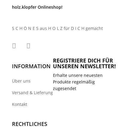
holz.klopfer Onlineshop!
S C H Ö N E S aus H O L Z für D I C H gemacht
REGISTRIERE DICH FÜR
INFORMATION
UNSEREN NEWSLETTER!
Erhalte unsere neuesten
Über uns
Produkte regelmäßig
zugesendet
Versand & Lieferung
Kontakt
RECHTLICHES