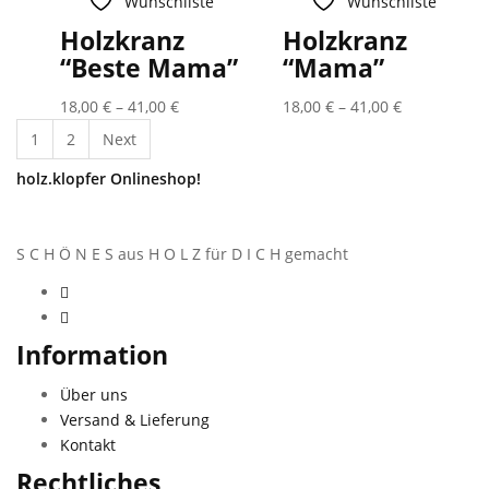
Wunschliste
Wunschliste
Holzkranz
Holzkranz
“Beste Mama”
“Mama”
18,00
€
–
41,00
€
18,00
€
–
41,00
€
1
2
Next
holz.klopfer Onlineshop!
S C H Ö N E S aus H O L Z für D I C H gemacht
Information
Über uns
Versand & Lieferung
Kontakt
Rechtliches