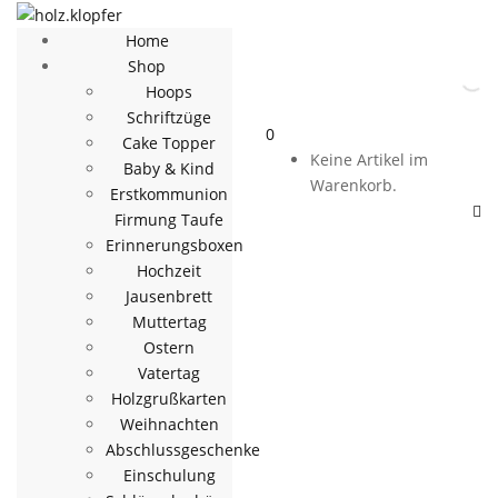
Home
Shop
Hoops
Schriftzüge
0
Cake Topper
Keine Artikel im
Baby & Kind
Warenkorb.
Erstkommunion
Firmung Taufe
Erinnerungsboxen
Hochzeit
Jausenbrett
Muttertag
Ostern
Vatertag
Holzgrußkarten
Weihnachten
Abschlussgeschenke
Einschulung