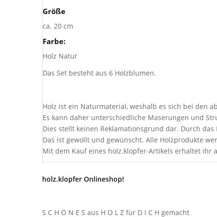
Größe
ca. 20 cm
Farbe:
Holz Natur
Das Set besteht aus 6 Holzblumen.
Holz ist ein Naturmaterial, weshalb es sich bei den 
Es kann daher unterschiedliche Maserungen und Stru
Dies stellt keinen Reklamationsgrund dar. Durch da
Das ist gewollt und gewünscht. Alle Holzprodukte wer
Mit dem Kauf eines holz.klopfer-Artikels erhaltet ihr a
holz.klopfer Onlineshop!
S C H Ö N E S aus H O L Z für D I C H gemacht