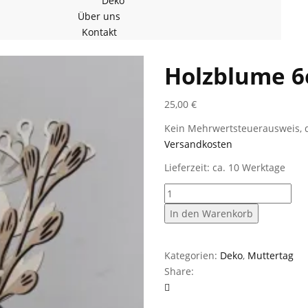
Deko
Über uns
Kontakt
Holzblume 6
25,00
€
Kein Mehrwertsteuerausweis, d
Versandkosten
Lieferzeit: ca. 10 Werktage
Holzblume
6er
In den Warenkorb
Set
Menge
Kategorien:
Deko
,
Muttertag
Share: