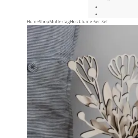
Home
Shop
Muttertag
Holzblume 6er Set