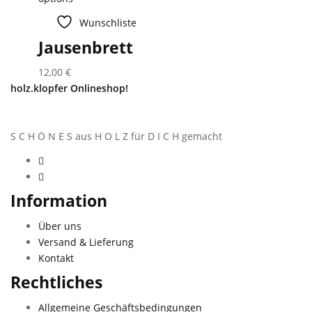
Wunschliste
Jausenbrett
12,00
€
holz.klopfer Onlineshop!
S C H Ö N E S aus H O L Z für D I C H gemacht
Information
Über uns
Versand & Lieferung
Kontakt
Rechtliches
Allgemeine Geschäftsbedingungen