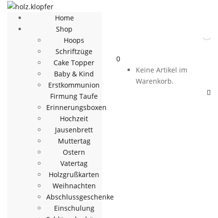
Home
Shop
Hoops
Schriftzüge
0
Cake Topper
Keine Artikel im
Baby & Kind
Warenkorb.
Erstkommunion
Firmung Taufe
Erinnerungsboxen
Hochzeit
Jausenbrett
Muttertag
Ostern
Vatertag
Holzgrußkarten
Weihnachten
Abschlussgeschenke
Einschulung