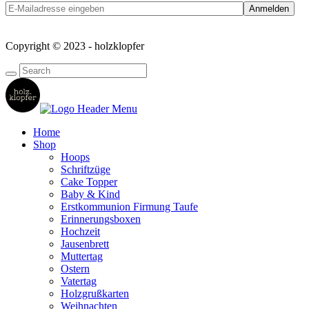
Copyright © 2023 - holzklopfer
Home
Shop
Hoops
Schriftzüge
Cake Topper
Baby & Kind
Erstkommunion Firmung Taufe
Erinnerungsboxen
Hochzeit
Jausenbrett
Muttertag
Ostern
Vatertag
Holzgrußkarten
Weihnachten