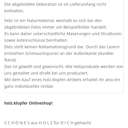
Die abgebildete Dekoration ist im Lieferumfang nicht
enthalten.
Holz ist ein Naturmaterial, weshalb es sich bei den
abgebildeten Fotos immer um Beispielbilder handelt.
Es kann daher unterschiedliche Maserungen und Strukturen,
sowie Asteinschlüsse beinhalten.
Dies stellt keinen Reklamationsgrund dar. Durch das Lasern
entstehen Schmauchspuren an der Außenkante (dunkler
Rand).
Das ist gewollt und gewünscht. Alle Holzprodukte werden von
uns gestaltet und direkt bei uns produziert.
Mit dem Kauf eines holz.klopfer-Artikels erhaltet ihr also ein
ganz individuelles Unikat.
holz.klopfer Onlineshop!
S C H Ö N E S aus H O L Z für D I C H gemacht