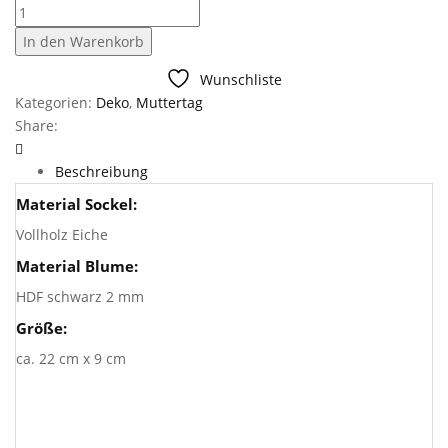
Aufsteller
Blume
In den Warenkorb
Art
1
Wunschliste
Menge
Kategorien:
Deko
,
Muttertag
Share:
Beschreibung
Material Sockel:
Vollholz Eiche
Material Blume:
HDF schwarz 2 mm
Größe:
ca. 22 cm x 9 cm