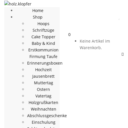
Home
Shop
Hoops
Schriftzüge
0
Cake Topper
Keine Artikel im
Baby & Kind
Warenkorb.
Erstkommunion
Firmung Taufe
Erinnerungsboxen
Hochzeit
Jausenbrett
Muttertag
Ostern
Vatertag
Holzgrußkarten
Weihnachten
Abschlussgeschenke
Einschulung