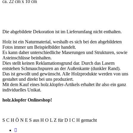
ca. 22 cm x 10 cm
Die abgebildete Dekoration ist im Lieferumfang nicht enthalten.
Holz ist ein Naturmaterial, weshalb es sich bei den abgebildeten
Fotos immer um Beispielbilder handelt.
Es kann daher unterschiedliche Maserungen und Strukturen, sowie
Asteinschlüsse beinhalten.
Dies stellt keinen Reklamationsgrund dar. Durch das Lasern
entstehen Schmauchspuren an der Außenkante (dunkler Rand).
Das ist gewollt und gewünscht. Alle Holzprodukte werden von uns
gestaltet und direkt bei uns produziert.
Mit dem Kauf eines holz.klopfer-Artikels erhaltet ihr also ein ganz
individuelles Unikat.
holz.klopfer Onlineshop!
S C H Ö N E S aus H O L Z für D I C H gemacht