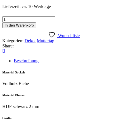
Lieferzeit: ca. 10 Werktage
Aufsteller
Blume
In den Warenkorb
Art
4
Wunschliste
Menge
Kategorien:
Deko
,
Muttertag
Share:
Beschreibung
Material Sockel:
Vollholz Eiche
Material Blume:
HDF schwarz 2 mm
Größe: