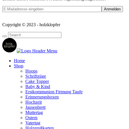
Copyright © 2023 - holzklopfer
Home
Shop
Hoops
Schriftzüge
Cake Topper
Baby & Kind
Erstkommunion Firmung Taufe
Erinnerungsboxen
Hochzeit
Jausenbrett
Muttertag
Ostern
Vatertag
Holzgrußkarten