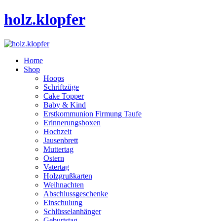
holz.klopfer
Home
Shop
Hoops
Schriftzüge
Cake Topper
Baby & Kind
Erstkommunion Firmung Taufe
Erinnerungsboxen
Hochzeit
Jausenbrett
Muttertag
Ostern
Vatertag
Holzgrußkarten
Weihnachten
Abschlussgeschenke
Einschulung
Schlüsselanhänger
Geburtstag