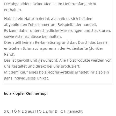
Die abgebildete Dekoration ist im Lieferumfang nicht
enthalten.
Holz ist ein Naturmaterial, weshalb es sich bei den
abgebildeten Fotos immer um Beispielbilder handelt.
Es kann daher unterschiedliche Maserungen und Strukturen,
sowie Asteinschlüsse beinhalten.
Dies stellt keinen Reklamationsgrund dar. Durch das Lasern
entstehen Schmauchspuren an der Außenkante (dunkler
Rand).
Das ist gewollt und gewünscht. Alle Holzprodukte werden von
uns gestaltet und direkt bei uns produziert.
Mit dem Kauf eines holz.klopfer-Artikels erhaltet ihr also ein
ganz individuelles Unikat.
holz.klopfer Onlineshop!
S C H Ö N E S aus H O L Z für D I C H gemacht