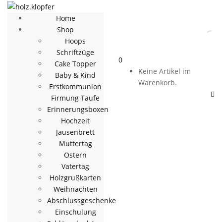
Home
Shop
Hoops
Schriftzüge
0
Cake Topper
Keine Artikel im
Baby & Kind
Warenkorb.
Erstkommunion
Firmung Taufe
Erinnerungsboxen
Hochzeit
Jausenbrett
Muttertag
Ostern
Vatertag
Holzgrußkarten
Weihnachten
Abschlussgeschenke
Einschulung