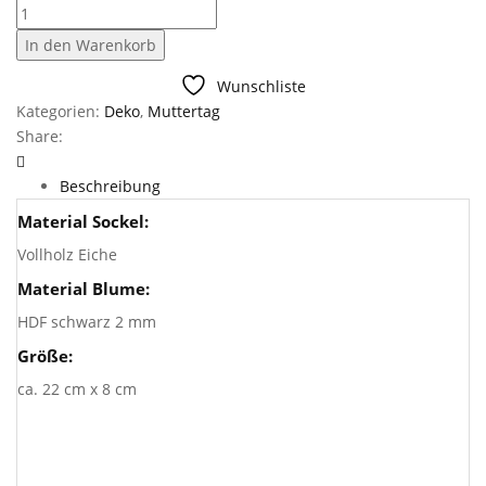
Aufsteller
Blume
In den Warenkorb
Art
6
Wunschliste
Menge
Kategorien:
Deko
,
Muttertag
Share:
Beschreibung
Material Sockel:
Vollholz Eiche
Material Blume:
HDF schwarz 2 mm
Größe:
ca. 22 cm x 8 cm