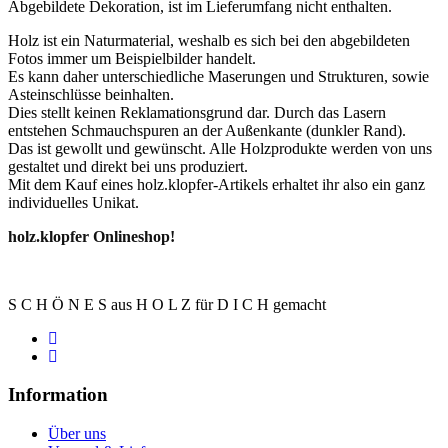
Abgebildete Dekoration, ist im Lieferumfang nicht enthalten.
Holz ist ein Naturmaterial, weshalb es sich bei den abgebildeten
Fotos immer um Beispielbilder handelt.
Es kann daher unterschiedliche Maserungen und Strukturen, sowie
Asteinschlüsse beinhalten.
Dies stellt keinen Reklamationsgrund dar. Durch das Lasern
entstehen Schmauchspuren an der Außenkante (dunkler Rand).
Das ist gewollt und gewünscht. Alle Holzprodukte werden von uns
gestaltet und direkt bei uns produziert.
Mit dem Kauf eines holz.klopfer-Artikels erhaltet ihr also ein ganz
individuelles Unikat.
holz.klopfer Onlineshop!
S C H Ö N E S aus H O L Z für D I C H gemacht
Information
Über uns