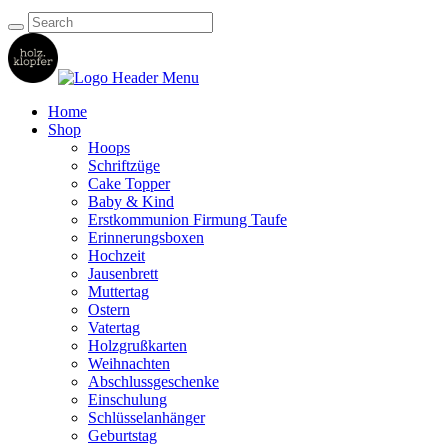
Home
Shop
Hoops
Schriftzüge
Cake Topper
Baby & Kind
Erstkommunion Firmung Taufe
Erinnerungsboxen
Hochzeit
Jausenbrett
Muttertag
Ostern
Vatertag
Holzgrußkarten
Weihnachten
Abschlussgeschenke
Einschulung
Schlüsselanhänger
Geburtstag