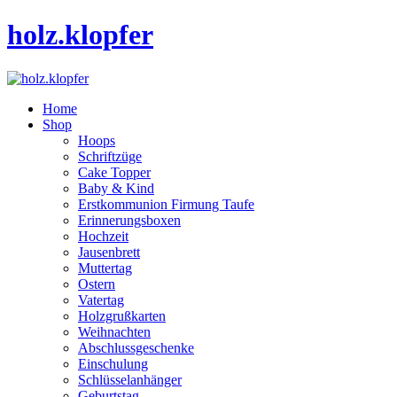
holz.klopfer
Home
Shop
Hoops
Schriftzüge
Cake Topper
Baby & Kind
Erstkommunion Firmung Taufe
Erinnerungsboxen
Hochzeit
Jausenbrett
Muttertag
Ostern
Vatertag
Holzgrußkarten
Weihnachten
Abschlussgeschenke
Einschulung
Schlüsselanhänger
Geburtstag