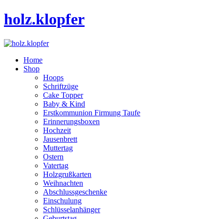
holz.klopfer
Home
Shop
Hoops
Schriftzüge
Cake Topper
Baby & Kind
Erstkommunion Firmung Taufe
Erinnerungsboxen
Hochzeit
Jausenbrett
Muttertag
Ostern
Vatertag
Holzgrußkarten
Weihnachten
Abschlussgeschenke
Einschulung
Schlüsselanhänger
Geburtstag