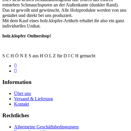
entstehen Schmauchspuren an der Außenkante (dunkler Rand).
Das ist gewollt und gewünscht. Alle Holzprodukte werden von uns
gestaltet und direkt bei uns produziert.
Mit dem Kauf eines holz.klopfer-Artikels erhaltet ihr also ein ganz
individuelles Unikat.
holz.klopfer Onlineshop!
S C H Ö N E S aus H O L Z für D I C H gemacht
Information
Über uns
Versand & Lieferung
Kontakt
Rechtliches
Allgemeine Geschäftsbedingungen