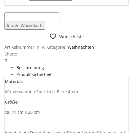
Adventkalender
Winterlandschaft
In den Warenkorb
Menge
Wunschliste
Artikelnummer:
n. v.
Kategorie:
Weihnachten
Share:
Beschreibung
Produktsicherheit
Material:
Wir verwenden Sperrholz Birke 4mm
Größe:
ca. 41 cm x 20 cm
Abgebildete Dekoration, sowie Bänder für die Säckchen sind