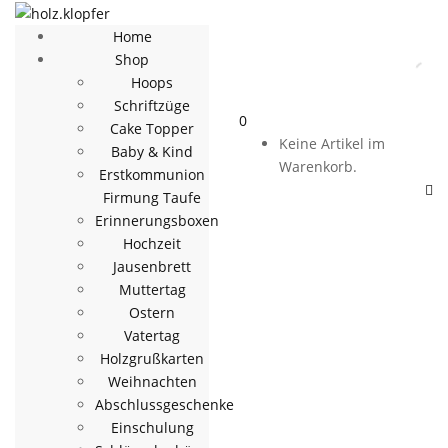
Home
Shop
Hoops
Schriftzüge
0
Cake Topper
Keine Artikel im
Baby & Kind
Warenkorb.
Erstkommunion
Firmung Taufe
Erinnerungsboxen
Hochzeit
Jausenbrett
Muttertag
Ostern
Vatertag
Holzgrußkarten
Weihnachten
Abschlussgeschenke
Einschulung