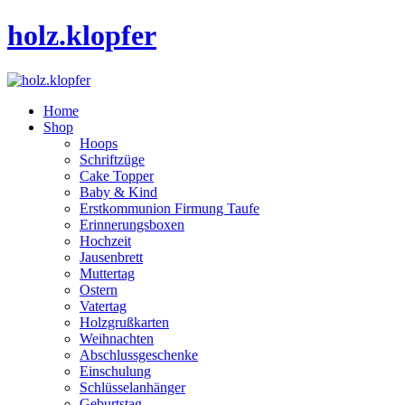
holz.klopfer
Home
Shop
Hoops
Schriftzüge
Cake Topper
Baby & Kind
Erstkommunion Firmung Taufe
Erinnerungsboxen
Hochzeit
Jausenbrett
Muttertag
Ostern
Vatertag
Holzgrußkarten
Weihnachten
Abschlussgeschenke
Einschulung
Schlüsselanhänger
Geburtstag