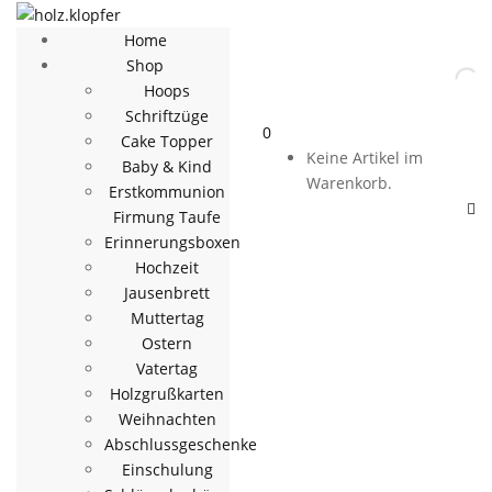
Home
Shop
Hoops
Schriftzüge
0
Cake Topper
Keine Artikel im
Baby & Kind
Warenkorb.
Erstkommunion
Firmung Taufe
Erinnerungsboxen
Hochzeit
Jausenbrett
Muttertag
Ostern
Vatertag
Holzgrußkarten
Weihnachten
Abschlussgeschenke
Einschulung