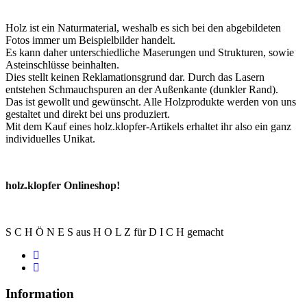
Holz ist ein Naturmaterial, weshalb es sich bei den abgebildeten
Fotos immer um Beispielbilder handelt.
Es kann daher unterschiedliche Maserungen und Strukturen, sowie
Asteinschlüsse beinhalten.
Dies stellt keinen Reklamationsgrund dar. Durch das Lasern
entstehen Schmauchspuren an der Außenkante (dunkler Rand).
Das ist gewollt und gewünscht. Alle Holzprodukte werden von uns
gestaltet und direkt bei uns produziert.
Mit dem Kauf eines holz.klopfer-Artikels erhaltet ihr also ein ganz
individuelles Unikat.
holz.klopfer Onlineshop!
S C H Ö N E S aus H O L Z für D I C H gemacht
Information