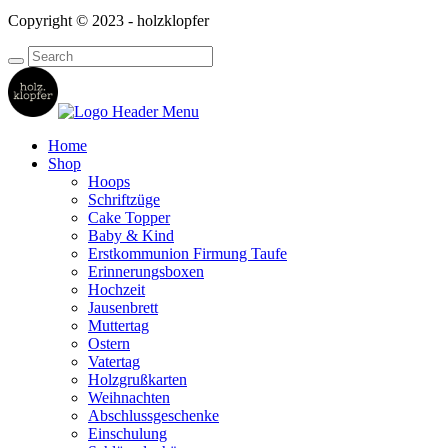
Copyright © 2023 - holzklopfer
Home
Shop
Hoops
Schriftzüge
Cake Topper
Baby & Kind
Erstkommunion Firmung Taufe
Erinnerungsboxen
Hochzeit
Jausenbrett
Muttertag
Ostern
Vatertag
Holzgrußkarten
Weihnachten
Abschlussgeschenke
Einschulung