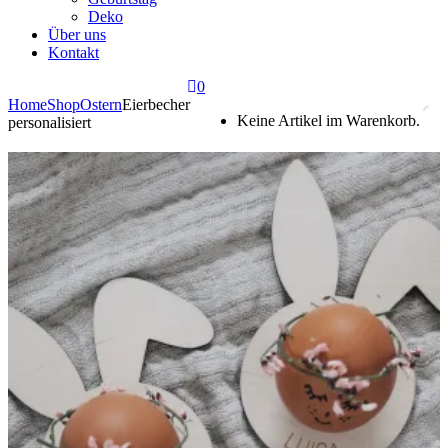
Deko
Über uns
Kontakt
0
Home
Shop
Ostern
Eierbecher
Keine Artikel im Warenkorb.
personalisiert