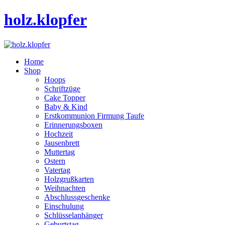
holz.klopfer
Home
Shop
Hoops
Schriftzüge
Cake Topper
Baby & Kind
Erstkommunion Firmung Taufe
Erinnerungsboxen
Hochzeit
Jausenbrett
Muttertag
Ostern
Vatertag
Holzgrußkarten
Weihnachten
Abschlussgeschenke
Einschulung
Schlüsselanhänger
Geburtstag