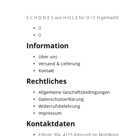
S C H Ö N E S aus H O L Z für D I C H gemacht
Information
Über uns
Versand & Lieferung
Kontakt
Rechtliches
Allgemeine Geschäftsbedingungen
Datenschutzerklärung
Widerrufsbelehrung
Impressum
Kontaktdaten
Edholz 30a, 4115 Kleinzell im Mühlkreis