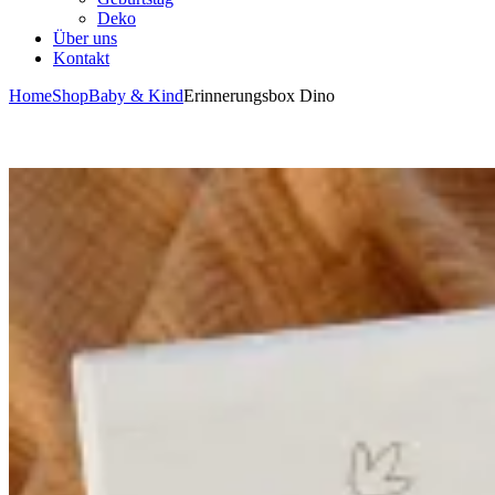
Deko
Über uns
Kontakt
Home
Shop
Baby & Kind
Erinnerungsbox Dino