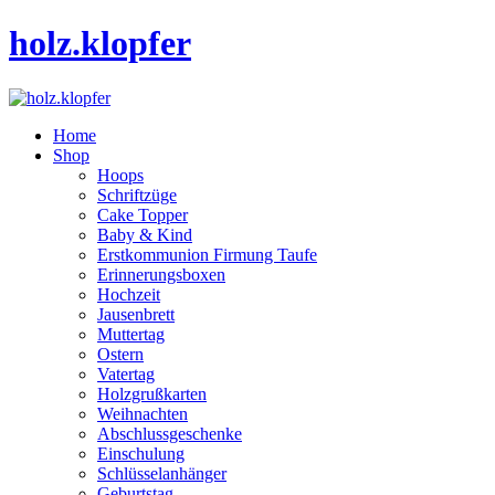
holz.klopfer
Home
Shop
Hoops
Schriftzüge
Cake Topper
Baby & Kind
Erstkommunion Firmung Taufe
Erinnerungsboxen
Hochzeit
Jausenbrett
Muttertag
Ostern
Vatertag
Holzgrußkarten
Weihnachten
Abschlussgeschenke
Einschulung
Schlüsselanhänger
Geburtstag