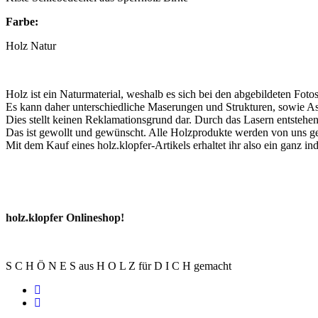
Farbe:
Holz Natur
Holz ist ein Naturmaterial, weshalb es sich bei den abgebildeten Foto
Es kann daher unterschiedliche Maserungen und Strukturen, sowie Ast
Dies stellt keinen Reklamationsgrund dar. Durch das Lasern entsteh
Das ist gewollt und gewünscht. Alle Holzprodukte werden von uns gest
Mit dem Kauf eines holz.klopfer-Artikels erhaltet ihr also ein ganz in
holz.klopfer Onlineshop!
S C H Ö N E S aus H O L Z für D I C H gemacht