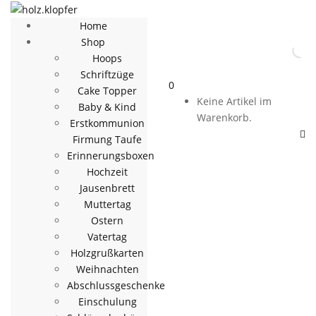
Home
Shop
Hoops
Schriftzüge
0
Cake Topper
Keine Artikel im
Baby & Kind
Warenkorb.
Erstkommunion
Firmung Taufe
Erinnerungsboxen
Hochzeit
Jausenbrett
Muttertag
Ostern
Vatertag
Holzgrußkarten
Weihnachten
Abschlussgeschenke
Einschulung