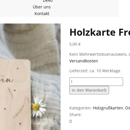
Deko
Über uns
Kontakt
Holzkarte Fr
5,00
€
Kein Mehrwertsteuerausweis, d
Versandkosten
Lieferzeit: ca. 10 Werktage
Holzkarte
Frohe
In den Warenkorb
Ostern
Art
1
Kategorien:
Holzgrußkarten
,
Os
Menge
Share: