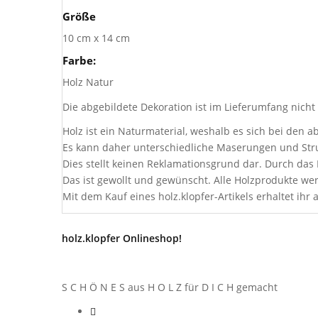
Größe
10 cm x 14 cm
Farbe:
Holz Natur
Die abgebildete Dekoration ist im Lieferumfang nicht
Holz ist ein Naturmaterial, weshalb es sich bei den 
Es kann daher unterschiedliche Maserungen und Stru
Dies stellt keinen Reklamationsgrund dar. Durch da
Das ist gewollt und gewünscht. Alle Holzprodukte wer
Mit dem Kauf eines holz.klopfer-Artikels erhaltet ihr a
holz.klopfer Onlineshop!
S C H Ö N E S aus H O L Z für D I C H gemacht