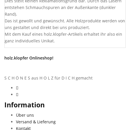
Dies stellt keinen Reklamationsgrund dar. Durch das Lasern
entstehen Schmauchspuren an der Außenkante (dunkler
Rand).
Das ist gewollt und gewünscht. Alle Holzprodukte werden von
uns gestaltet und direkt bei uns produziert.
Mit dem Kauf eines holz.klopfer-Artikels erhaltet ihr also ein
ganz individuelles Unikat.
holz.klopfer Onlineshop!
S C H Ö N E S aus H O L Z für D I C H gemacht
Information
Über uns
Versand & Lieferung
Kontakt