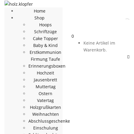
Home
Shop
Hoops
Schriftzüge
0
Cake Topper
Keine Artikel im
Baby & Kind
Warenkorb.
Erstkommunion
Firmung Taufe
Erinnerungsboxen
Hochzeit
Jausenbrett
Muttertag
Ostern
Vatertag
Holzgrußkarten
Weihnachten
Abschlussgeschenke
Einschulung