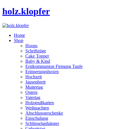
holz.klopfer
Home
Shop
Hoops
Schriftzüge
Cake Topper
Baby & Kind
Erstkommunion Firmung Taufe
Erinnerungsboxen
Hochzeit
Jausenbrett
Muttertag
Ostern
Vatertag
Holzgrußkarten
Weihnachten
Abschlussgeschenke
Einschulung
Schlüsselanhänger
Geburtstag