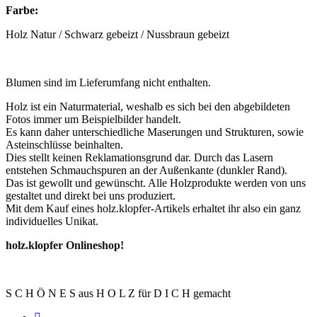
Farbe:
Holz Natur / Schwarz gebeizt / Nussbraun gebeizt
Blumen sind im Lieferumfang nicht enthalten.
Holz ist ein Naturmaterial, weshalb es sich bei den abgebildeten
Fotos immer um Beispielbilder handelt.
Es kann daher unterschiedliche Maserungen und Strukturen, sowie
Asteinschlüsse beinhalten.
Dies stellt keinen Reklamationsgrund dar. Durch das Lasern
entstehen Schmauchspuren an der Außenkante (dunkler Rand).
Das ist gewollt und gewünscht. Alle Holzprodukte werden von uns
gestaltet und direkt bei uns produziert.
Mit dem Kauf eines holz.klopfer-Artikels erhaltet ihr also ein ganz
individuelles Unikat.
holz.klopfer Onlineshop!
S C H Ö N E S aus H O L Z für D I C H gemacht