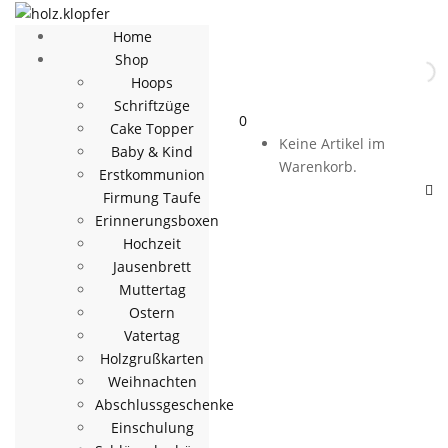
Home
Shop
Hoops
Schriftzüge
0
Cake Topper
Keine Artikel im
Baby & Kind
Warenkorb.
Erstkommunion
Firmung Taufe
Erinnerungsboxen
Hochzeit
Jausenbrett
Muttertag
Ostern
Vatertag
Holzgrußkarten
Weihnachten
Abschlussgeschenke
Einschulung