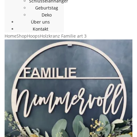
Schlüsselanhänger
Geburtstag
Deko
Über uns
Kontakt
Home
Shop
Hoops
Holzkranz Familie art 3