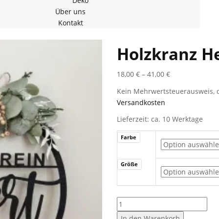
Deko
Über uns
Kontakt
Holzkranz He
18,00
€
–
41,00
€
Kein Mehrwertsteuerausweis, d
Versandkosten
Lieferzeit: ca. 10 Werktage
Farbe
Größe
Holzkranz
Herein
In den Warenkorb