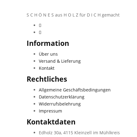
S C H Ö N E S aus H O L Z für D I C H gemacht
Information
Über uns
Versand & Lieferung
Kontakt
Rechtliches
Allgemeine Geschäftsbedingungen
Datenschutzerklärung
Widerrufsbelehrung
Impressum
Kontaktdaten
Edholz 30a, 4115 Kleinzell im Mühlkreis