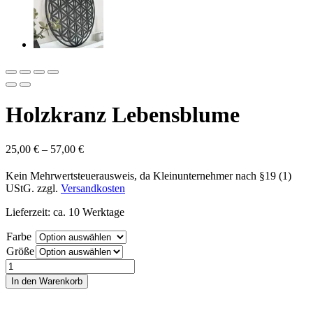
Holzkranz Lebensblume
25,00
€
–
57,00
€
Kein Mehrwertsteuerausweis, da Kleinunternehmer nach §19 (1)
UStG.
zzgl.
Versandkosten
Lieferzeit: ca. 10 Werktage
Farbe
Größe
Holzkranz
Lebensblume
In den Warenkorb
Menge