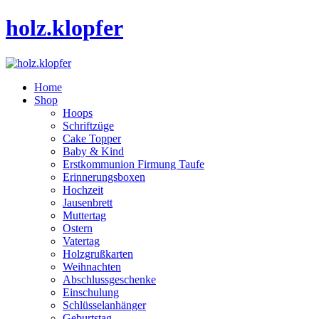
holz.klopfer
Home
Shop
Hoops
Schriftzüge
Cake Topper
Baby & Kind
Erstkommunion Firmung Taufe
Erinnerungsboxen
Hochzeit
Jausenbrett
Muttertag
Ostern
Vatertag
Holzgrußkarten
Weihnachten
Abschlussgeschenke
Einschulung
Schlüsselanhänger
Geburtstag