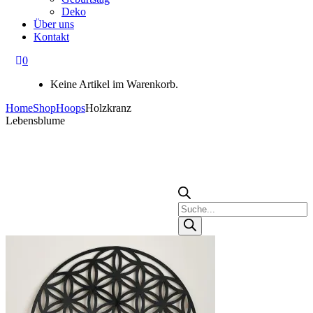
Deko
Über uns
Kontakt
0
Keine Artikel im Warenkorb.
Home
Shop
Hoops
Holzkranz
Lebensblume
Products
search