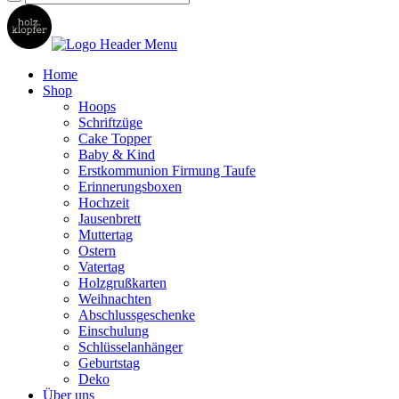
Home
Shop
Hoops
Schriftzüge
Cake Topper
Baby & Kind
Erstkommunion Firmung Taufe
Erinnerungsboxen
Hochzeit
Jausenbrett
Muttertag
Ostern
Vatertag
Holzgrußkarten
Weihnachten
Abschlussgeschenke
Einschulung
Schlüsselanhänger
Geburtstag
Deko
Über uns