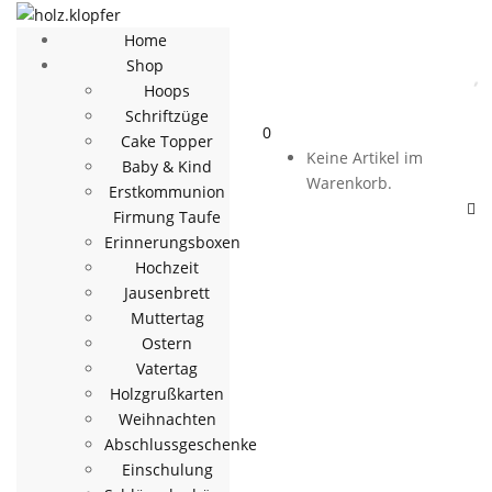
Home
Shop
Hoops
Schriftzüge
0
Cake Topper
Keine Artikel im
Baby & Kind
Warenkorb.
Erstkommunion
Firmung Taufe
Erinnerungsboxen
Hochzeit
Jausenbrett
Muttertag
Ostern
Vatertag
Holzgrußkarten
Weihnachten
Abschlussgeschenke
Einschulung