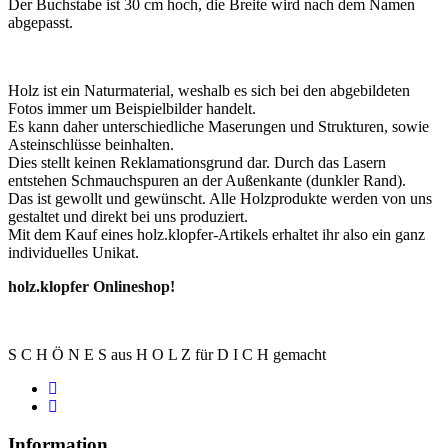
Der Buchstabe ist 30 cm hoch, die Breite wird nach dem Namen
abgepasst.
Holz ist ein Naturmaterial, weshalb es sich bei den abgebildeten
Fotos immer um Beispielbilder handelt.
Es kann daher unterschiedliche Maserungen und Strukturen, sowie
Asteinschlüsse beinhalten.
Dies stellt keinen Reklamationsgrund dar. Durch das Lasern
entstehen Schmauchspuren an der Außenkante (dunkler Rand).
Das ist gewollt und gewünscht. Alle Holzprodukte werden von uns
gestaltet und direkt bei uns produziert.
Mit dem Kauf eines holz.klopfer-Artikels erhaltet ihr also ein ganz
individuelles Unikat.
holz.klopfer Onlineshop!
S C H Ö N E S aus H O L Z für D I C H gemacht
Information