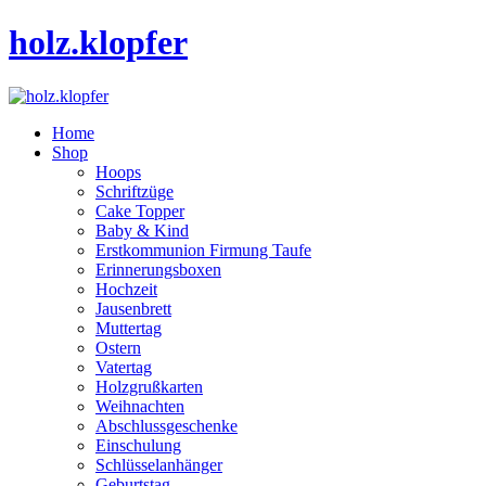
holz.klopfer
Home
Shop
Hoops
Schriftzüge
Cake Topper
Baby & Kind
Erstkommunion Firmung Taufe
Erinnerungsboxen
Hochzeit
Jausenbrett
Muttertag
Ostern
Vatertag
Holzgrußkarten
Weihnachten
Abschlussgeschenke
Einschulung
Schlüsselanhänger
Geburtstag