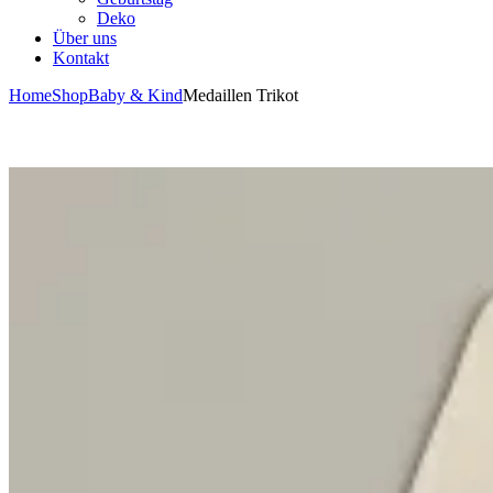
Deko
Über uns
Kontakt
Home
Shop
Baby & Kind
Medaillen Trikot