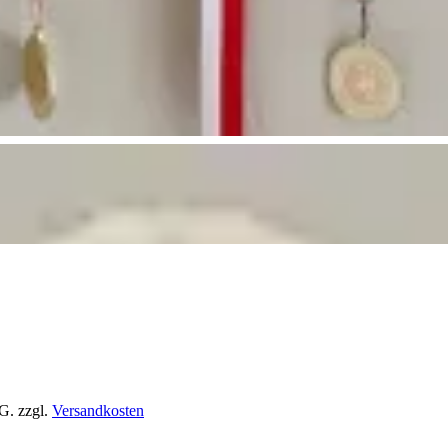
tG.
zzgl.
Versandkosten