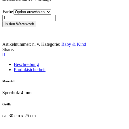
Farbe
Medaillen
Trikot
In den Warenkorb
Menge
Artikelnummer:
n. v.
Kategorie:
Baby & Kind
Share:
Beschreibung
Produktsicherheit
Material:
Sperrholz 4 mm
Größe
ca. 30 cm x 25 cm