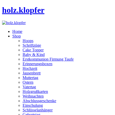
holz.klopfer
Home
Shop
Hoops
Schriftzüge
Cake Topper
Baby & Kind
Erstkommunion Firmung Taufe
Erinnerungsboxen
Hochzeit
Jausenbrett
Muttertag
Ostern
Vatertag
Holzgrußkarten
Weihnachten
Abschlussgeschenke
Einschulung
Schlüsselanhänger
Geburtstag