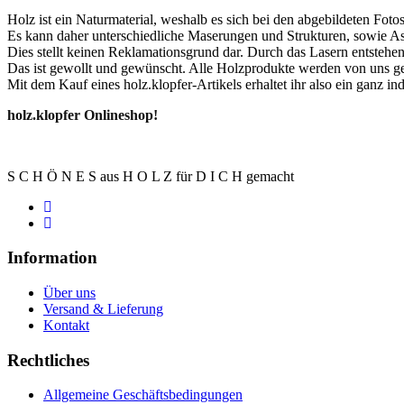
Holz ist ein Naturmaterial, weshalb es sich bei den abgebildeten Foto
Es kann daher unterschiedliche Maserungen und Strukturen, sowie Ast
Dies stellt keinen Reklamationsgrund dar. Durch das Lasern entsteh
Das ist gewollt und gewünscht. Alle Holzprodukte werden von uns gest
Mit dem Kauf eines holz.klopfer-Artikels erhaltet ihr also ein ganz in
holz.klopfer Onlineshop!
S C H Ö N E S aus H O L Z für D I C H gemacht
Information
Über uns
Versand & Lieferung
Kontakt
Rechtliches
Allgemeine Geschäftsbedingungen