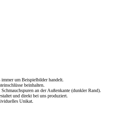
s immer um Beispielbilder handelt.
einschlüsse beinhalten.
en Schmauchspuren an der Außenkante (dunkler Rand).
altet und direkt bei uns produziert.
dividuelles Unikat.