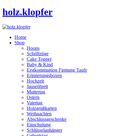
holz.klopfer
Home
Shop
Hoops
Schriftzüge
Cake Topper
Baby & Kind
Erstkommunion Firmung Taufe
Erinnerungsboxen
Hochzeit
Jausenbrett
Muttertag
Ostern
Vatertag
Holzgrußkarten
Weihnachten
Abschlussgeschenke
Einschulung
Schlüsselanhänger
Geburtstag