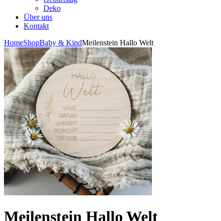
Deko
Über uns
Kontakt
Home
Shop
Baby & Kind
Meilenstein Hallo Welt
Meilenstein Hallo Welt