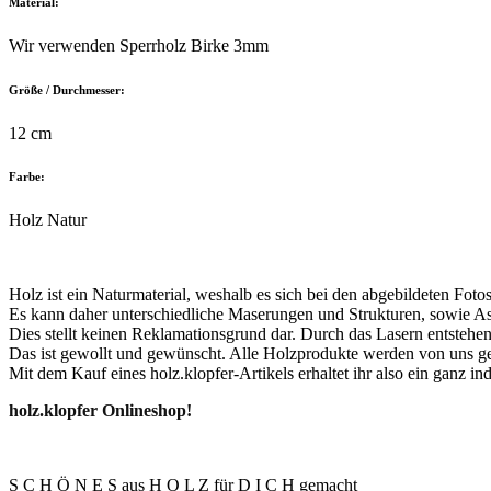
Material:
Wir verwenden Sperrholz Birke 3mm
Größe / Durchmesser:
12 cm
Farbe:
Holz Natur
Holz ist ein Naturmaterial, weshalb es sich bei den abgebildeten Foto
Es kann daher unterschiedliche Maserungen und Strukturen, sowie Ast
Dies stellt keinen Reklamationsgrund dar. Durch das Lasern entsteh
Das ist gewollt und gewünscht. Alle Holzprodukte werden von uns gest
Mit dem Kauf eines holz.klopfer-Artikels erhaltet ihr also ein ganz in
holz.klopfer Onlineshop!
S C H Ö N E S aus H O L Z für D I C H gemacht