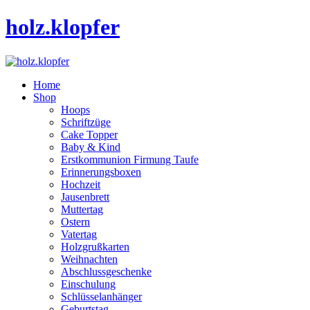
holz.klopfer
Home
Shop
Hoops
Schriftzüge
Cake Topper
Baby & Kind
Erstkommunion Firmung Taufe
Erinnerungsboxen
Hochzeit
Jausenbrett
Muttertag
Ostern
Vatertag
Holzgrußkarten
Weihnachten
Abschlussgeschenke
Einschulung
Schlüsselanhänger
Geburtstag