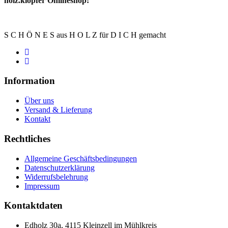
holz.klopfer Onlineshop!
S C H Ö N E S aus H O L Z für D I C H gemacht
Information
Über uns
Versand & Lieferung
Kontakt
Rechtliches
Allgemeine Geschäftsbedingungen
Datenschutzerklärung
Widerrufsbelehrung
Impressum
Kontaktdaten
Edholz 30a, 4115 Kleinzell im Mühlkreis