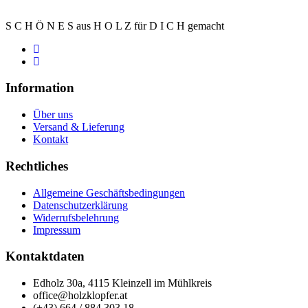
S C H Ö N E S aus H O L Z für D I C H gemacht
Information
Über uns
Versand & Lieferung
Kontakt
Rechtliches
Allgemeine Geschäftsbedingungen
Datenschutzerklärung
Widerrufsbelehrung
Impressum
Kontaktdaten
Edholz 30a, 4115 Kleinzell im Mühlkreis
office@holzklopfer.at
(+43) 664 / 884 303 18