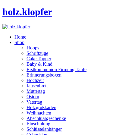
holz.klopfer
Home
Shop
Hoops
Schriftzüge
Cake Topper
Baby & Kind
Erstkommunion Firmung Taufe
Erinnerungsboxen
Hochzeit
Jausenbrett
Muttertag
Ostern
Vatertag
Holzgrußkarten
Weihnachten
Abschlussgeschenke
Einschulung
Schlüsselanhänger
Geburtstag