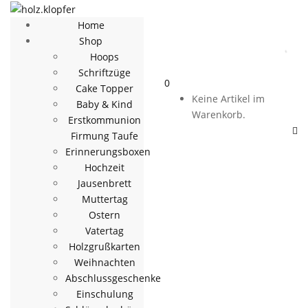
Home
Shop
Hoops
Schriftzüge
0
Cake Topper
Keine Artikel im
Baby & Kind
Warenkorb.
Erstkommunion
Firmung Taufe
Erinnerungsboxen
Hochzeit
Jausenbrett
Muttertag
Ostern
Vatertag
Holzgrußkarten
Weihnachten
Abschlussgeschenke
Einschulung