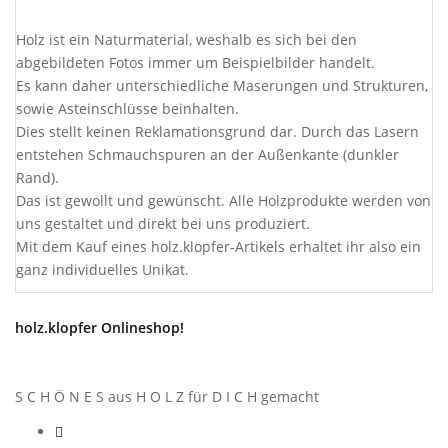
Holz ist ein Naturmaterial, weshalb es sich bei den
abgebildeten Fotos immer um Beispielbilder handelt.
Es kann daher unterschiedliche Maserungen und Strukturen,
sowie Asteinschlüsse beinhalten.
Dies stellt keinen Reklamationsgrund dar. Durch das Lasern
entstehen Schmauchspuren an der Außenkante (dunkler
Rand).
Das ist gewollt und gewünscht. Alle Holzprodukte werden von
uns gestaltet und direkt bei uns produziert.
Mit dem Kauf eines holz.klopfer-Artikels erhaltet ihr also ein
ganz individuelles Unikat.
holz.klopfer Onlineshop!
S C H Ö N E S aus H O L Z für D I C H gemacht