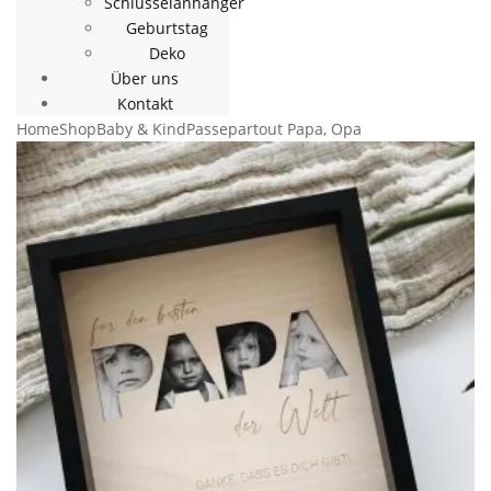
Schlüsselanhänger
Geburtstag
Deko
Über uns
Kontakt
Home
Shop
Baby & Kind
Passepartout Papa, Opa