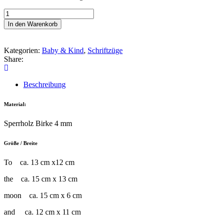
Schriftzug
To
In den Warenkorb
the
moon
and
Kategorien:
Baby & Kind
,
Schriftzüge
back
Share:
Menge
Beschreibung
Material:
Sperrholz Birke 4 mm
Größe / Breite
To ca. 13 cm x12 cm
the ca. 15 cm x 13 cm
moon ca. 15 cm x 6 cm
and ca. 12 cm x 11 cm