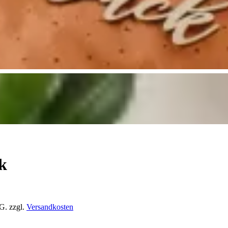
k
tG.
zzgl.
Versandkosten