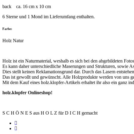
back ca. 16 cm x 10 cm
6 Sterne und 1 Mond im Lieferumfang enthalten.
Farbe:
Holz Natur
Holz ist ein Naturmaterial, weshalb es sich bei den abgebildeten Foto
Es kann daher unterschiedliche Maserungen und Strukturen, sowie Ast
Dies stellt keinen Reklamationsgrund dar. Durch das Lasern entsteh
Das ist gewollt und gewünscht. Alle Holzprodukte werden von uns gest
Mit dem Kauf eines holz.klopfer-Artikels erhaltet ihr also ein ganz in
holz.klopfer Onlineshop!
S C H Ö N E S aus H O L Z für D I C H gemacht