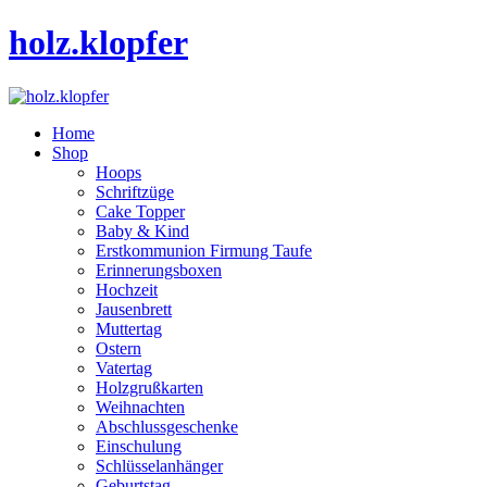
holz.klopfer
Home
Shop
Hoops
Schriftzüge
Cake Topper
Baby & Kind
Erstkommunion Firmung Taufe
Erinnerungsboxen
Hochzeit
Jausenbrett
Muttertag
Ostern
Vatertag
Holzgrußkarten
Weihnachten
Abschlussgeschenke
Einschulung
Schlüsselanhänger
Geburtstag